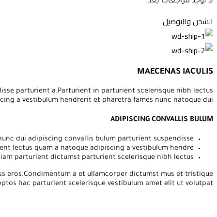
لا توجد مراجعات بعد.
الشحن والتوصيل
MAECENAS IACULIS
e parturient a.Parturient in parturient scelerisque nibh lectus
cing a vestibulum hendrerit et pharetra fames nunc natoque dui.
ADIPISCING CONVALLIS BULUM
unc dui adipiscing convallis bulum parturient suspendisse.
sent lectus quam a natoque adipiscing a vestibulum hendre.
iam parturient dictumst parturient scelerisque nibh lectus.
lass eros.Condimentum a et ullamcorper dictumst mus et tristique
os hac parturient scelerisque vestibulum amet elit ut volutpat.