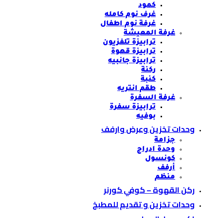
كمود
غرف نوم كامله
غرفة نوم اطفال
غرفة المعيشة
ترابيزة تلفزيون
ترابيزة قهوة
ترابيزة جانبيه
ركنة
كنبة
طقم انتريه
غرفة السفرة
ترابيزة سفرة
بوفيه
وحدات تخزين وعرض وارفف
جزامة
وحدة ادراج
كونسول
أرفف
منظم
ركن القهوة – كوفي كورنر
وحدات تخزين و تقديم للمطبخ