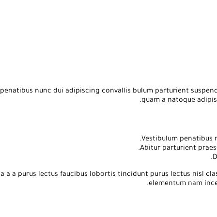
atibus nunc dui adipiscing convallis bulum parturient suspendiss
quam a natoque adipis
Vestibulum penatibus n
Abitur parturient prae
D
 a a purus lectus faucibus lobortis tincidunt purus lectus nisl c
elementum nam incept