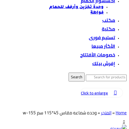
اكسسوار الحمام
وحدة تخزين وأرفف للحمام
فواطة
مكتب
مكتبة
تسليم فورى
الأكثر مبيعا
خصومات الأفتتاح
إفرش بيتك
Search
Click to enlarge
-30%
Home
»
المتجر
»
وحده شماعه مقاس 45*115 سم w-155