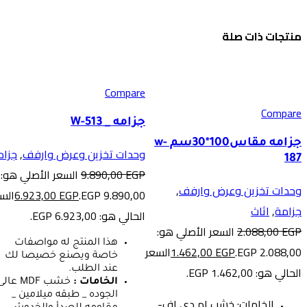
منتجات ذات صلة
-30%
-30%
Compare
Compare
جزامه _ W-513
جزامه مقاس100*30سم w-
وحدات تخزين وعرض وارفف
,
جزام
187
EGP
9.890,00
السعر الأصلي هو:
وحدات تخزين وعرض وارفف
,
9.890,00 EGP.
EGP
6.923,00
الس
جزامة
,
اثاث
الحالي هو: 6.923,00 EGP.
EGP
2.088,00
السعر الأصلي هو:
هذا المنتج له مواصفات
2.088,00 EGP.
EGP
1.462,00
السعر
خاصة ويصنع خصيصا لك
الحالي هو: 1.462,00 EGP.
عند الطلب.
الخامات :
خشب MDF عال
الجوده _ طبقه ميلامين _
الخامات: خشب ام دي اف-