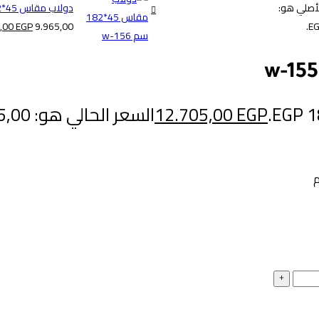
لأصلي هو:
دولاب مقاس 45*182 سم w-156
0,00
EGP
9.965,00 EGP.
EGP
12.705,00
السعر الحالي هو: 12.705,00 EGP.