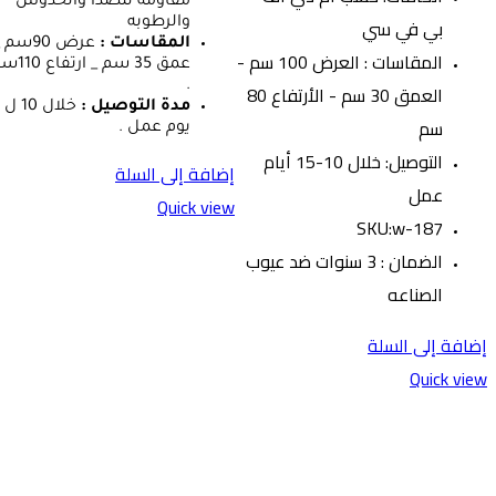
مقاومه للصدأ والخدوش
بي في سي
والرطوبه
المقاسات :
عرض 90سم 
المقاسات : العرض 100 سم -
عمق 35 سم _ ارتف
.
العمق 30 سم - الأرتفاع 80
مدة التوصيل :
سم
يوم عمل .
التوصيل: خلال 10-15 أيام
إضافة إلى السلة
عمل
Quick view
SKU:w-187
الضمان : 3 سنوات ضد عيوب
الصناعه
إضافة إلى السلة
Quick view