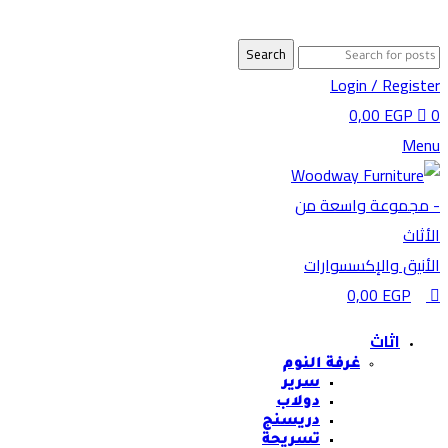
0
0
Search
Login / Register
0,00
EGP
0
Menu
0,00
EGP
اثاث
غرفة النوم
سرير
دولاب
دريسنج
تسريحة