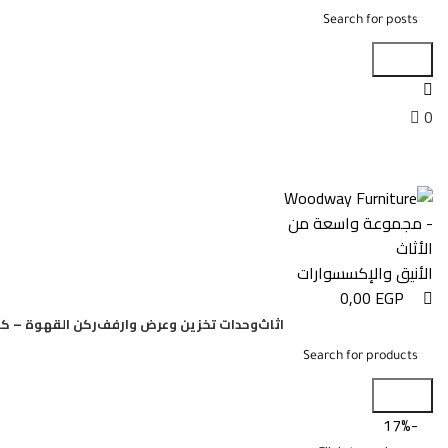
0
0
Search
0
0,00
EGP
Menu
0,00
EGP
اثاث
وحدات تخزين وعرض وارفف
ركن القهوة – كو
Search
-17%