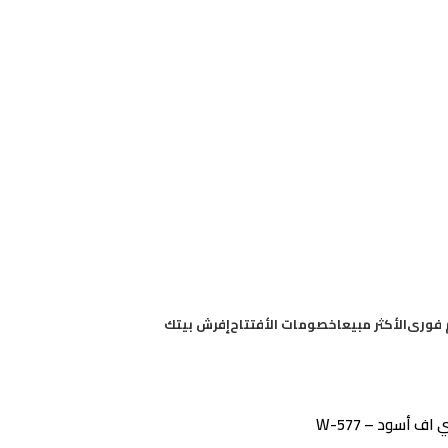
 فورى
الأكثر مبيعا
خصومات الأفتتاح
إفرش بيتك
ف أسود – W-577