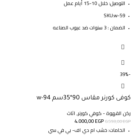
التوصيل: خلال 10-15 أيام عمل
SKU:w-59
الضمان : 3 سنوات ضد عيوب الصناعه
-39%
كوفى كورنر مقاس 90*35سم w-94
ركن القهوة - كوفي كورنر
,
اثاث
4.000,00
EGP
6.593,00
EGP
الخامات: خشب ام دي اف- بي في سي