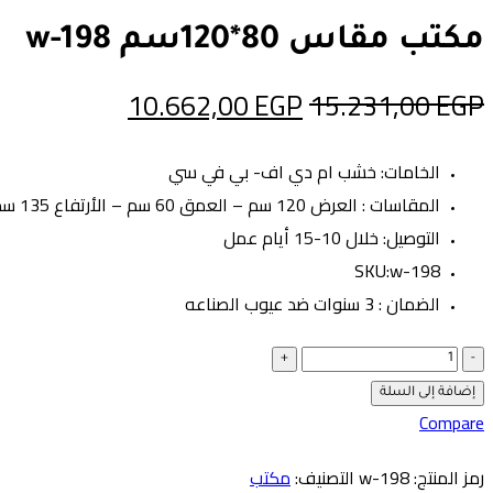
مكتب مقاس 80*120سم w-198
10.662,00
EGP
15.231,00
EGP
الخامات: خشب ام دي اف- بي في سي
المقاسات : العرض 120 سم – العمق 60 سم – الأرتفاع 135 سم
التوصيل: خلال 10-15 أيام عمل
SKU:w-198
الضمان : 3 سنوات ضد عيوب الصناعه
إضافة إلى السلة
Compare
رمز المنتج:
w-198
التصنيف:
مكتب