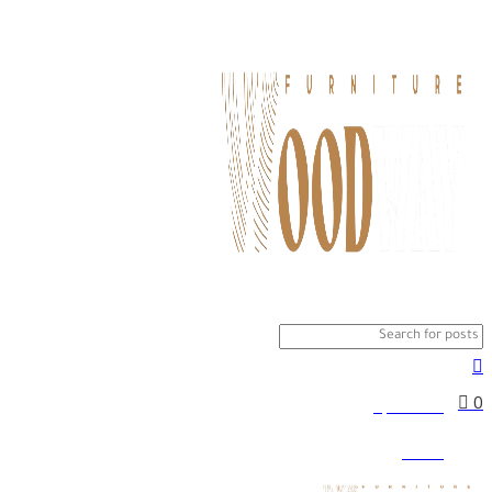
0
0
0
0,00
EGP
Menu