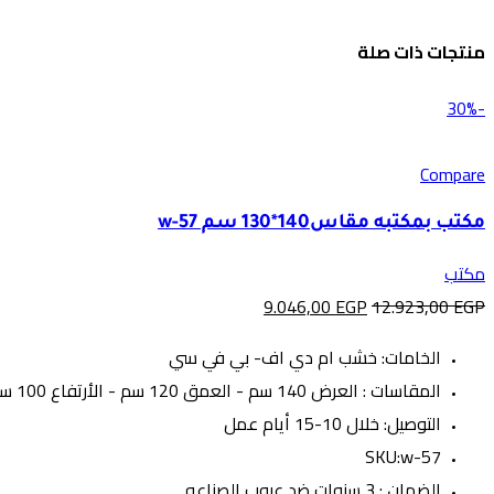
منتجات ذات صلة
-30%
Compare
مكتب بمكتبه مقاس140*130 سم w-57
مكتب
9.046,00
EGP
12.923,00
EGP
الخامات: خشب ام دي اف- بي في سي
المقاسات : العرض 140 سم - العمق 120 سم - الأرتفاع 100 سم
التوصيل: خلال 10-15 أيام عمل
SKU:w-57
الضمان : 3 سنوات ضد عيوب الصناعه