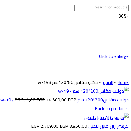
-30%
Click to enlarge
Home
»
المتجر
»
مكتب مقاس 80*120سم w-198
دولاب مقاس200*120 سم w-197
EGP
14.500,00
EGP
26.374,00
Back to products
كرسى زان قابل للطى
3.956,00
EGP
2.769,00
EGP