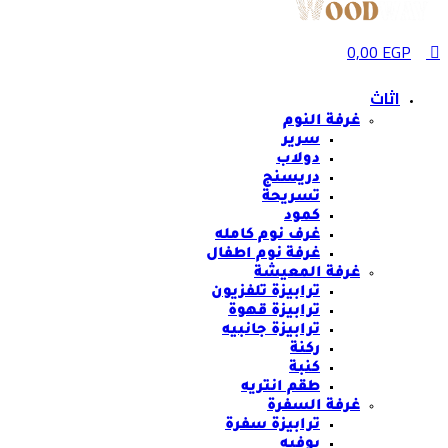
0,00
EGP
اثاث
غرفة النوم
سرير
دولاب
دريسنج
تسريحة
كمود
غرف نوم كامله
غرفة نوم اطفال
غرفة المعيشة
ترابيزة تلفزيون
ترابيزة قهوة
ترابيزة جانبيه
ركنة
كنبة
طقم انتريه
غرفة السفرة
ترابيزة سفرة
بوفيه