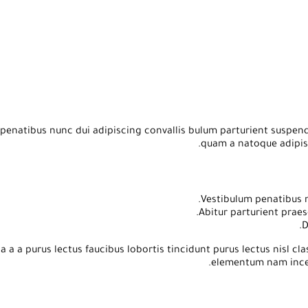
atibus nunc dui adipiscing convallis bulum parturient suspendiss
quam a natoque adipis
Vestibulum penatibus n
Abitur parturient prae
D
 a a purus lectus faucibus lobortis tincidunt purus lectus nisl c
elementum nam incept