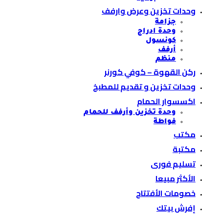
وحدات تخزين وعرض وارفف
جزامة
وحدة ادراج
كونسول
أرفف
منظم
ركن القهوة – كوفي كورنر
وحدات تخزين و تقديم للمطبخ
اكسسوار الحمام
وحدة تخزين وأرفف للحمام
فواطة
مكتب
مكتبة
تسليم فورى
الأكثر مبيعا
خصومات الأفتتاح
إفرش بيتك