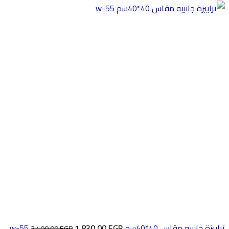
ترابيزة جانبيه مقاس 40*40سم w-55
EGP
1.830,00
2.400,00
EGP