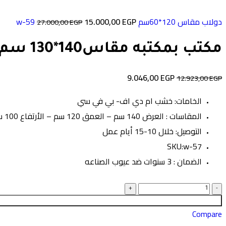
دولاب مقاس 120*60سم w-59
EGP
15.000,00
27.000,00
EGP
مكتب بمكتبه مقاس140*130 سم w-57
9.046,00
EGP
12.923,00
EGP
الخامات: خشب ام دي اف- بي في سي
المقاسات : العرض 140 سم – العمق 120 سم – الأرتفاع 100 سم
التوصيل: خلال 10-15 أيام عمل
SKU:w-57
الضمان : 3 سنوات ضد عيوب الصناعه
Compare