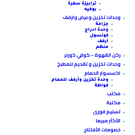
ترابيزة سفرة
بوفيه
وحدات تخزين وعرض وارفف
جزامة
وحدة ادراج
كونسول
أرفف
منظم
ركن القهوة – كوفي كورنر
وحدات تخزين و تقديم للمطبخ
اكسسوار الحمام
وحدة تخزين وأرفف للحمام
فواطة
مكتب
مكتبة
تسليم فورى
الأكثر مبيعا
خصومات الأفتتاح