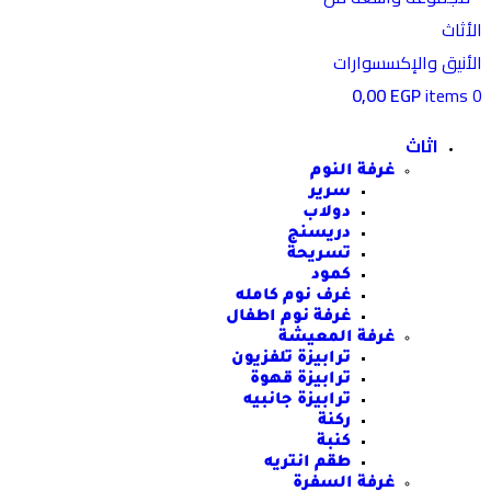
0,00
EGP
items
0
اثاث
غرفة النوم
سرير
دولاب
دريسنج
تسريحة
كمود
غرف نوم كامله
غرفة نوم اطفال
غرفة المعيشة
ترابيزة تلفزيون
ترابيزة قهوة
ترابيزة جانبيه
ركنة
كنبة
طقم انتريه
غرفة السفرة