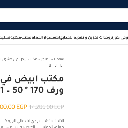
في كورنر
وحدات تخزين و تقديم للمطبخ
اكسسوار الحمام
مكتب
مكتبة
تسليم
Home
»
المتجر
»
مكتب ابيض في خشبي بحائط ديكور
مكتب ابيض في 
ورف 170 * 50 – W-601
000,00
EGP
14.286,00
EGP
الخامات: خشب ام دي اف عالي الجودة – ب