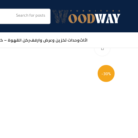
اثاث
وحدات تخزين وعرض وارفف
ركن القهوة – كو
Click to enlarge
-30%