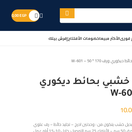
0,00
EGP
 فورى
الأكثر مبيعا
خصومات الأفتتاح
إفرش بيتك
ي ورف 170 * 50 – W-601
خشبي بحائط ديكوري
10.
ديل خشب يتكون من : وحدتين ادرج – تجليد حائط – رف علوي
معلق المقاسات : العرض 170 سم – العمق 50 سم – الأرتفاع 75 سم التوصيل: خلال 10-15 أيام عمل