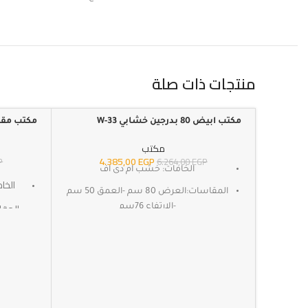
منتجات ذات صلة
مكتب ابيض 80 بدرجين خشابي W-33
مكتب مقاس 100*50
-30%
-30%
مكتب
4.385,00
EGP
P
6.264,00
EGP
الخامات: خشب ام دى اف
الخا
المقاسات:العرض 80 سم -العمق 50 سم
-الارتفاع 76سم
SKU:W-33
ا
المكتب بدون الكرسى
الضمان : 3 