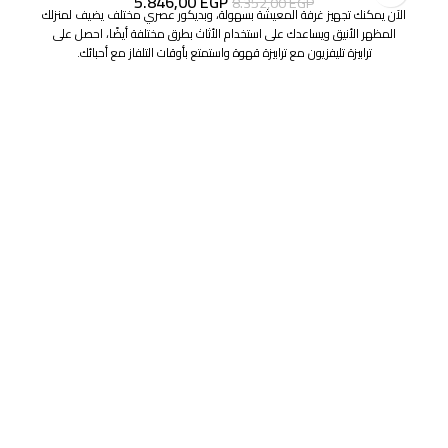
5.846,00
EGP
8.352,00
EGP
الآن يمكنك تجهيز غرفة المعيشة بسهولة، وبديكور عصري مختلف يضيف لمنزلك
المظهر الأنيق ويساعدك على استخدام الأثاث بطرق مختلفة أيضًا، احصل على
ترابيزة تليفزيون مع ترابيزة قهوة واستمتع بأوقات التلفاز مع أحبائك.
روابط مهمة
سياسة المرتجعات
اسئلة شائعة
من هنا
أعرض منتجاتك من خلالنا
عن الشركة
وظائف
خدمة العملاء
✉ hello@woodway-furniture.com
العنوان
نزله دائرى مسطرد