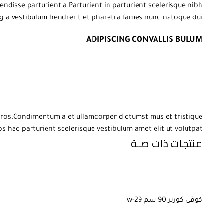
disse parturient a.Parturient in parturient scelerisque nibh
g a vestibulum hendrerit et pharetra fames nunc natoque dui.
ADIPISCING CONVALLIS BULUM
s eros.Condimentum a et ullamcorper dictumst mus et tristique
hac parturient scelerisque vestibulum amet elit ut volutpat.
منتجات ذات صلة
كوفى كورنر 90 سم w-29