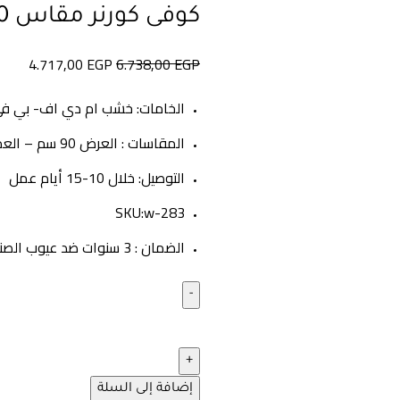
كوفى كورنر مقاس 90سم w-283
4.717,00
EGP
6.738,00
EGP
الخامات: خشب ام دي اف- بي 
المقاسات : العرض 90 سم – العمق 40 سم – الأرتفاع 85 سم
التوصيل: خلال 10-15 أيام عمل
SKU:w-283
الضمان : 3 سنوات ضد عيوب الصناعه
إضافة إلى السلة