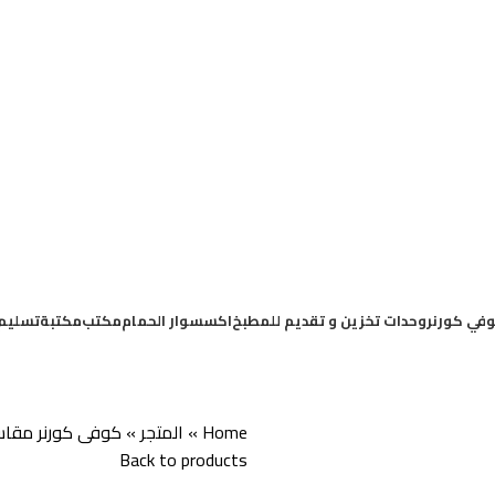
في كورنر
وحدات تخزين و تقديم للمطبخ
اكسسوار الحمام
مكتب
مكتبة
تسليم
Home
»
المتجر
»
كوفى كورنر مقاس 90سم 83
Back to products