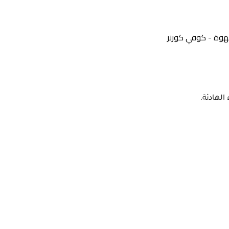
هوة - كوفي كورنر
لهادئة.