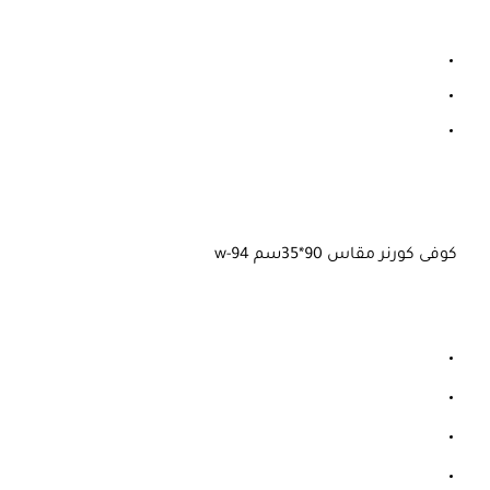
كوفى كورنر مقاس 90*35سم w-94