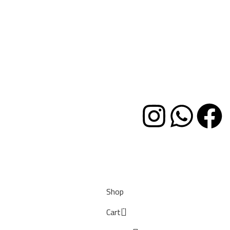
وظائف
خدمة العملاء
✉ hello@woodway-furniture.com
العنوان
نزله دائرى مسطرد
طرق الدفع
Ⓒ 2024 all rights reserved
Shop
0
Cart