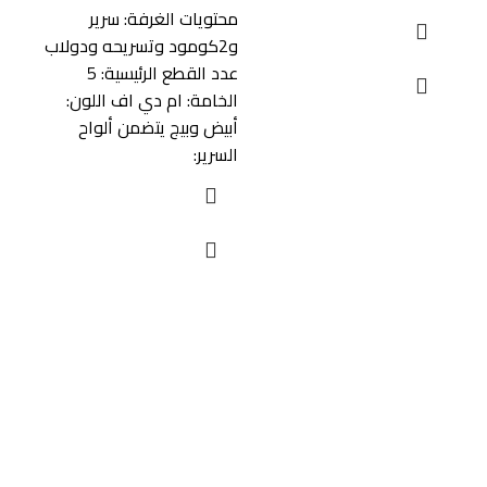
دولا
محتويات الغرفة: سرير
مزود
و2كومود وتسريحه ودولاب
عدد القطع الرئيسية: 5
دى 
الخامة: ام دي اف اللون:
أبيض وبيج يتضمن ألواح
السرير:
روابط مهمة
سياسة المرتجعات
اسئلة شائعة
من هنا
أعرض منتجاتك من خلالنا
عن الشركة