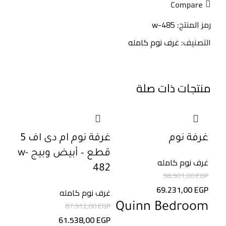
Compare
رمز المنتج:
w-485
التصنيف:
غرف نوم كامله
منتجات ذات صلة
30%
-30%
-30%
غرفة نوم
غرفة نوم ام دى اف 5
قطع – أبيض وبيج w-
قطع
غرف نوم كامله
482
98.901,00
EGP
غرف 
69.231,00
EGP
EGP
غرف نوم كامله
EGP
87.912,00
EGP
Quinn Bedroom
محتو
61.538,00
EGP