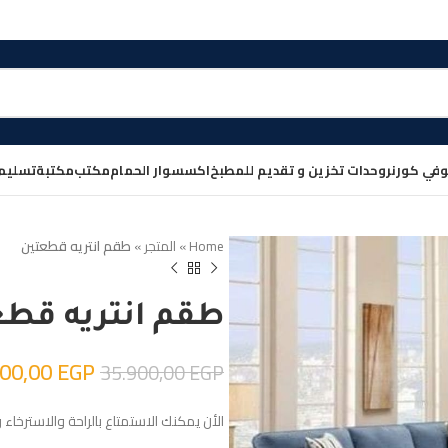
في كورنر
وحدات تخزين و تقديم للمطبخ
اكسسوار الحمام
مكتب
مكتبة
تسليم
Home
»
المتجر
»
طقم انتريه قطعتين
طقم انتريه قط
100,00
EGP
35.900,00
EGP
الأن يمكنك الاستمتاع بالراحة والاسترخاء 