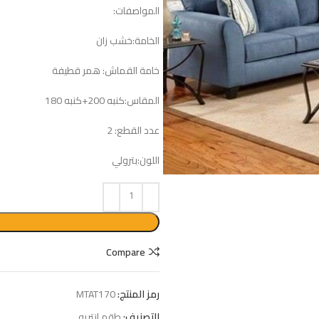
المواصفات:
الخامة:خشب زان
خامة القماش: همر قطيفة
المقاس:كنبه 200+كنبه 180
عدد القطع: 2
اللون:بترولي
Compare
رمز المنتج:
MTAT170
التصنيف:
طقم انتريه