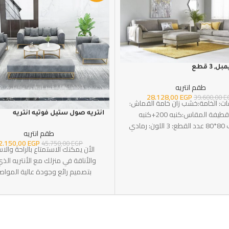
, 3 قطع
طقم انتريه
28.128,00
EGP
39.600,00
E
ت: الخامة:خشب زان خامة القماش:
همر قطيفة المقاس:كنبه 200+كنبه
انتريه صول ستيل فوتيه انتريه
طقم انتريه
2.150,00
EGP
45.750,00
EGP
الأن يمكنك الاستمتاع بالراحة والا
والأناقة في منزلك مع الأنتريه الذي
بتصميم رائع وجودة عالية المواص
الخامة:خشب زان خامة الأرجل: حديد
رمادي نوع الدهان: دهان الكترو 