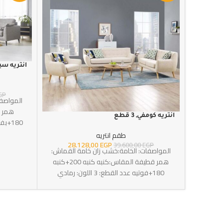
انتريه سيمبل
GP
المواصفا
انتريه كومفي, 3 قطع
180+بف 80*80 عدد القطع: 3 اللون: رمادي
طقم انتريه
28.128,00
EGP
39.600,00
EGP
المواصفات: الخامة:خشب زان خامة القماش:
همر قطيفة المقاس:كنبه كنبه 200+كنبه
180+فوتيه عدد القطع: 3 اللون: رمادي