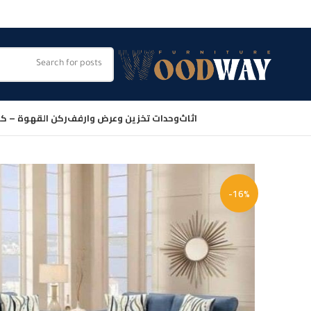
اثاث
وحدات تخزين وعرض وارفف
ركن القهوة – كو
-16%