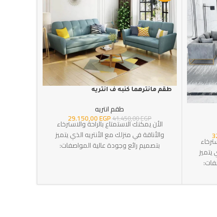
طقم مانترهما كنبه ف انتريه
طقم انتريه
29.150,00
EGP
41.450,00
EGP
الأن يمكنك الاستمتاع بالراحة والاسترخاء
والأناقة في منزلك مع الأنتريه الذي يتميز
3
سترخاء
بتصميم رائع وجودة عالية المواصفات:
 يتميز
الخامة:خشب زان خامة القماش: همر قطيفة
فات:
عدد القطع: 2 اللون:أزرق
 خامة
القماش: جلد مقلوب عدد القطع: 4 اللون:
ستتك