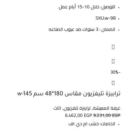
التوصيل: خلال 10-15 أيام عمل
SKU:w-98
الضمان : 3 سنوات ضد عيوب الصناعه
-30%
ترابيزة تليفزيون مقاس 180*48 سم w-145
غرفة المعيشة
,
ترابيزة تلفزيون
,
اثاث
6.462,00
EGP
9.231,00
EGP
الخامات: خشب ام دي اف