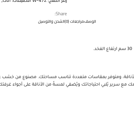
رمز المنتج:
W-472
التصنيفات:
اثاث
,
س
Share:
الوصف
مراجعات (0)
الشحن والتوصيل
 المتانة والأناقة، ومتوفر بمقاسات متعددة تناسب مساحتك. مصنوع من خشب 
ومك مع سرير يُلبي احتياجاتك ويُضفي لمسةً من الأناقة على أجواء غرف