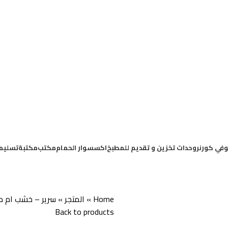
في كورنر
وحدات تخزين و تقديم للمطبخ
اكسسوار الحمام
مكتب
مكتبة
تسليم
Home
»
المتجر
»
سرير – خشب ام دي 
Back to products