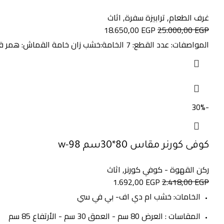
غرف الطعام
,
ترابيزة سفرة
,
اثاث
18.650,00
EGP
25.000,00
EGP
المواصفات: عدد القطع: 7 الخامة:خشب زان خامة القماش: همر قطيفة اللون: متعدد الألوان المقاس:150*88*79
-30%
كوفى كورنر مقاس 80*30سم w-98
ركن القهوة - كوفي كورنر
,
اثاث
1.692,00
EGP
2.418,00
EGP
الخامات: خشب ام دي اف- بي في سي
المقاسات : العرض 80 سم - العمق 30 سم - الأرتفاع 85 سم