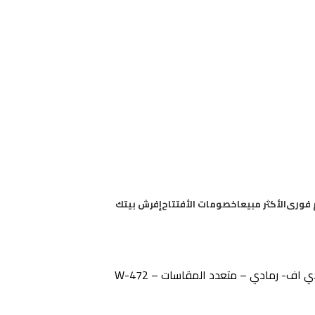
 فورى
الأكثر مبيعا
خصومات الأفتتاح
إفرش بيتك
اف- رمادي – متعدد المقاسات – W-472