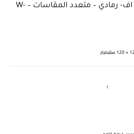
سرير – خشب ام دي اف- رمادي – متعدد المقاسات – W-