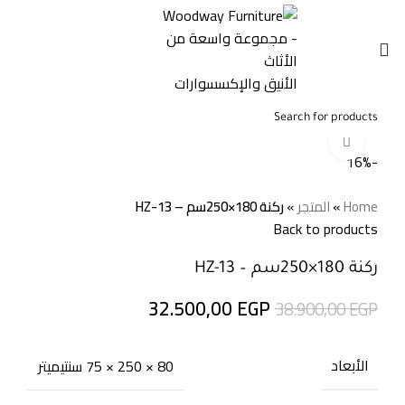
0
0,00
EGP
Click to enlarge
-16%
Home
»
المتجر
»
ركنة 180×250سم – HZ-13
Back to products
ركنة 180×250سم – HZ-13
32.500,00
EGP
38.900,00
EGP
الأبعاد
80 × 250 × 75 سنتيميتر