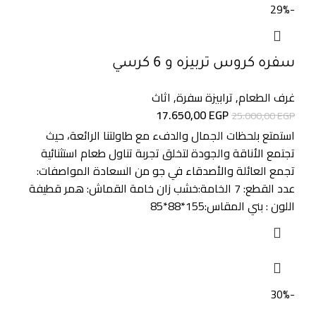
-29%
سفره كروس تربيزه و 6 كرسي
غرف الطعام
,
ترابيزة سفرة
,
اثاث
17.650,00
EGP
25.000,00
EGP
استمتع بلحظات الجمال والدفء مع طاولتنا الرائعة، حيث
تجتمع الأناقة والجودة لتخلق تجربة تناول طعام استثنائية
تجمع العائلة والأصدقاء في جو من السعادة المواصفات:
عدد القطع: 7 الخامة:خشب زان خامة القماش: همر قطيفة
اللون : بني المقاس:155*88*85
-30%