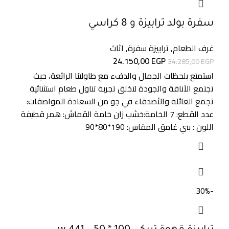
سفرة بولد ترابيزة و 8 كراسي
غرف الطعام
,
ترابيزة سفرة
,
اثاث
24.150,00
EGP
34.285,00
EGP
استمتع بلحظات الجمال والدفء مع طاولتنا الرائعة، حيث
تجتمع الأناقة والجودة لتخلق تجربة تناول طعام استثنائية
تجمع العائلة والأصدقاء في جو من السعادة المواصفات:
عدد القطع: 7 الخامة:خشب زان خامة القماش: همر قطيفة
اللون : بني غامق المقاس: 190*80*90
-30%