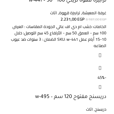
ترابيزة قهوة تريكي 100 * 50 – w-441
غرفة المعيشة
,
ترابيزة قهوة
,
اثاث
2.231,00
EGP
3.187,00
EGP
الخامات: خشب ام دي اف عالي الجودة المقاسات : العرض
100 سم - العمق 50 سم - الأرتفاع 45 سم التوصيل: خلال
10-15 أيام عمل SKU:
w-441
الضمان : 3 سنوات ضد عيوب
الصناعه
-45%
دريسنج مفتوح 120 سم – w-495
دريسنج
,
اثاث