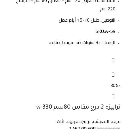
المقاسات : العرض 120 سم - العمق 60 سم - الأرتفاع
220 سم
التوصيل: خلال 10-15 أيام عمل
SKU:w-59
الضمان : 3 سنوات ضد عيوب الصناعه
-30%
ترابيزه 2 درج مقاس 80سم w-330
غرفة المعيشة
,
ترابيزة قهوة
,
اثاث
2.462,00
EGP
3.516,00
EGP