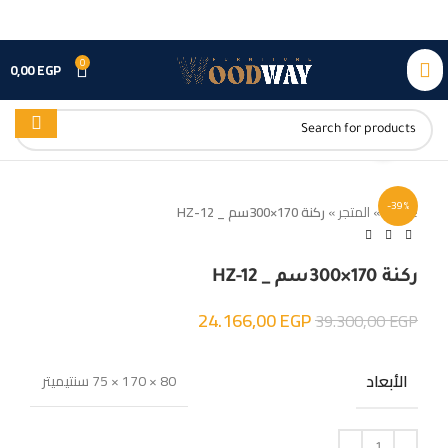
0
0,00
EGP
Click to enlarge
-39%
Home
»
المتجر
»
ركنة 170×300سم _ HZ-12
ركنة 170×300سم _ HZ-12
24.166,00
EGP
39.300,00
EGP
الأبعاد
80 × 170 × 75 سنتيميتر