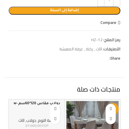
إضافة إلى السلة
Compare
رمز المنتج:
HZ-12
التصنيفات:
اثاث
,
ركنة
,
غرفة المعيشة
Share:
منتجات ذات صلة
دولاب مقاس 120*60سم w-
كوف
-30%
-44%
-25%
59
90*35سم w-179
غرفة النوم
,
دولاب
,
اثاث
رك
27.000,00
EGP