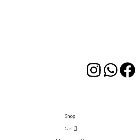
وظائف
خدمة العملاء
✉ hello@woodway-furniture.com
العنوان
نزله دائرى مسطرد
طرق الدفع
Ⓒ 2024 all rights reserved
Shop
0
Cart