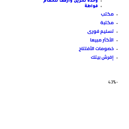
وحدة تخزين وأرفف للحمام
فواطة
مكتب
مكتبة
تسليم فورى
الأكثر مبيعا
خصومات الأفتتاح
إفرش بيتك
-43%