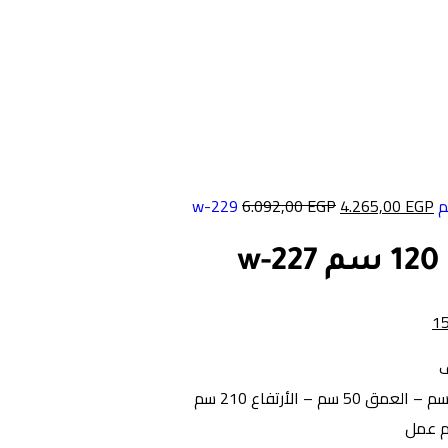
6.092,00
EGP
4.265,00
EGP
w
1
ف