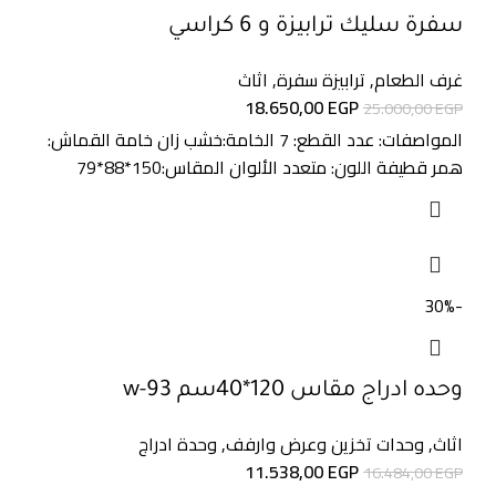
سفرة سليك ترابيزة و 6 كراسي
غرف الطعام
,
ترابيزة سفرة
,
اثاث
18.650,00
EGP
25.000,00
EGP
المواصفات: عدد القطع: 7 الخامة:خشب زان خامة القماش:
همر قطيفة اللون: متعدد الألوان المقاس:150*88*79
-30%
وحده ادراج مقاس 120*40سم w-93
اثاث
,
وحدات تخزين وعرض وارفف
,
وحدة ادراج
11.538,00
EGP
16.484,00
EGP