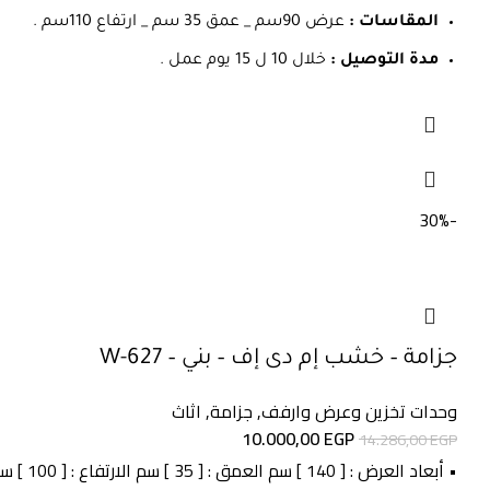
المقاسات :
عرض 90سم _ عمق 35 سم _ ارتفاع 110سم .
مدة التوصيل :
خلال 10 ل 15 يوم عمل .
-30%
جزامة – خشب إم دى إف – بني – W-627
وحدات تخزين وعرض وارفف
,
جزامة
,
اثاث
السعر
السعر
10.000,00
EGP
14.286,00
EGP
الأصلي
الحالي
• أبعاد العرض : [ 140 ] سم العمق : [ 35 ] سم الارتفاع : [ 100 ] سم • لون بني • خامات خشب MDF عالي