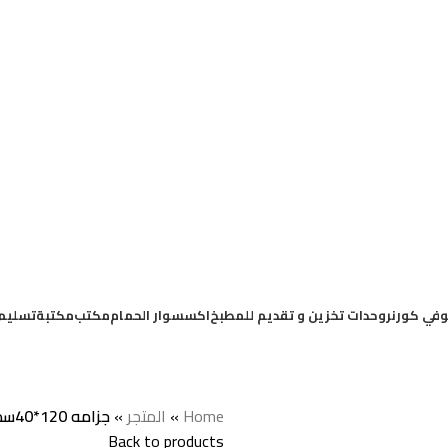
في كورنر
وحدات تخزين و تقديم للمطبخ
اكسسوار الحمام
مكتب
مكتبة
تسليم
Home
»
المتجر
»
جزامه 120*40سم _ W-737
Back to products