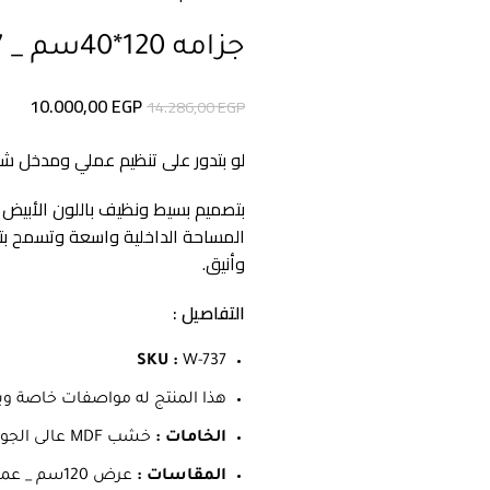
جزامه 120*40سم _ W-737
السعر
السع
10.000,00
EGP
14.286,00
EGP
الأصلي
الحال
هو:
هو:
لو بتدور على تنظيم عملي ومدخل شي
0 EGP.
14.286,00 EGP.
بتصميم بسيط ونظيف باللون الأبيض
المساحة الداخلية واسعة وتسمح بت
وأنيق.
التفاصيل :
SKU :
W-737
هذا المنتج له مواصفات خاصة و
الخامات :
خشب MDF عالى الجوده _ طبقه ميلامين _ مقاومه للصدأ والخدوش والرطوبه
المقاسات :
عرض 120سم _ عمق 40سم _ ارتفاع 100سم .