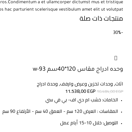
s eros.Condimentum a et ullamcorper dictumst mus et tristique
hac parturient scelerisque vestibulum amet elit ut volutpat.
منتجات ذات صلة
-30%
وحده ادراج مقاس 120*40سم w-93
اثاث
,
وحدات تخزين وعرض وارفف
,
وحدة ادراج
السعر
السعر
11.538,00
EGP
16.484,00
EGP
الأصلي
الحالي
الخامات: خشب ام دي اف- بي في سي
هو:
هو:
المقاسات : العرض 120 سم - العمق 40 سم - الأرتفاع 90 سم
11.538,00 EGP.
16.484,00 EGP.
التوصيل: خلال 10-15 أيام عمل