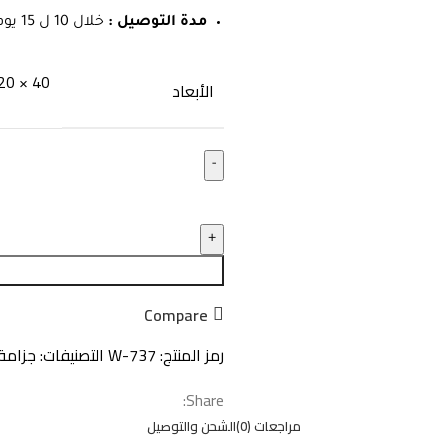
مدة التوصيل :
خلال 10 ل 15 يوم عمل .
40 × 120 × 100 سنتيميتر
الأبعاد
كمية
جزامه
120*40سم
_
W-
Compare
737
رمز المنتج:
W-737
التصنيفات:
جزامة
Share:
مراجعات (0)
الشحن والتوصيل