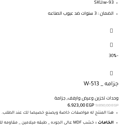
SKU:w-93
الضمان : 3 سنوات ضد عيوب الصناعه
-30%
جزامه _ W-513
وحدات تخزين وعرض وارفف
,
جزامة
السعر
السعر
6.923,00
EGP
9.890,00
EGP
الأصلي
الحالي
هذا المنتج له مواصفات خاصة ويصنع خصيصا لك عند الطلب.
هو:
هو:
الخامات :
خشب MDF عالى الجوده _ طبقه ميلامين _ مقاومه للصدأ والخدوش والرطوبه
6.923,00 EGP.
9.890,00 EGP.