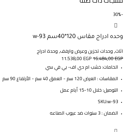
منتجات ذات صلة
-30%
وحده ادراج مقاس 120*40سم w-93
اثاث
,
وحدات تخزين وعرض وارفف
,
وحدة ادراج
11.538,00
EGP
16.484,00
EGP
الخامات: خشب ام دي اف- بي في سي
المقاسات : العرض 120 سم - العمق 40 سم - الأرتفاع 90 سم
التوصيل: خلال 10-15 أيام عمل
SKU:w-93
الضمان : 3 سنوات ضد عيوب الصناعه