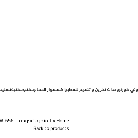
في كورنر
وحدات تخزين و تقديم للمطبخ
اكسسوار الحمام
مكتب
مكتبة
تسليم
Home
»
المتجر
»
تسريحه – W-656
Back to products