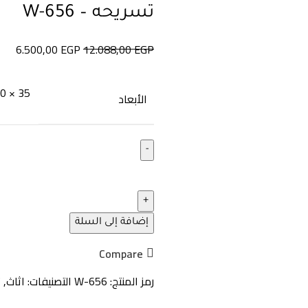
تسريحه – W-656
6.500,00
EGP
12.088,00
EGP
35 × 120 × 25 سنتيميتر
الأبعاد
إضافة إلى السلة
Compare
رمز المنتج:
W-656
التصنيفات:
اثاث
,
ت