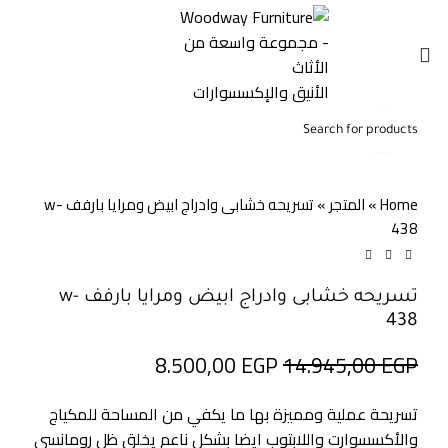
0
0,00
EGP
Click to enlarge
-43%
Home
»
المتجر
»
تسريحه خشابى وادراج ابيض ومرايا بارفف w-
438
تسريحه خشابى وادراج ابيض ومرايا بارفف w-
438
8.500,00
EGP
14.945,00
EGP
تسريحة عملية ومميزة بها ما يكفي من المساحة للمكياج
والأكسسوارت واللابتوب ايضا بشكل ناعم يخلق ظل رومانسي