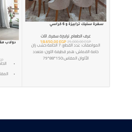
سفرة سليك ترابيزة و 6 كراسي
غرف الطعام
,
ترابيزة سفرة
,
اثاث
18.650,00
EGP
25.000,00
EGP
دولاب مقاس 120*0
المواصفات: عدد القطع: 7 الخامة:خشب زان
خامة القماش: همر قطيفة اللون: متعدد
الألوان المقاس:150*88*79
GP
الخا
ا
الضمان : 3 