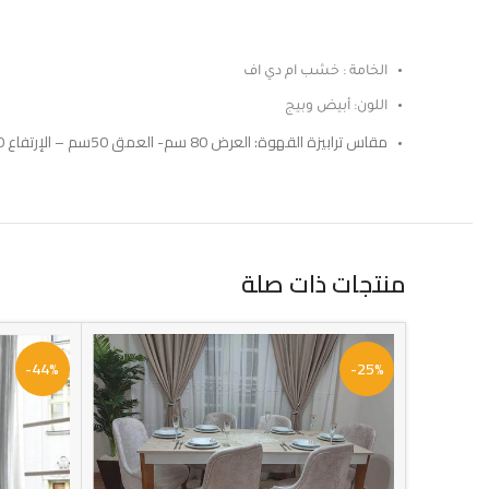
الخامة : خشب ام دي اف
اللون: أبيض وبيج
مقاس ترابيزة القهوة: العرض 80 سم- العمق 50سم – الإرتفاع 40سم
منتجات ذات صلة
-44%
-25%