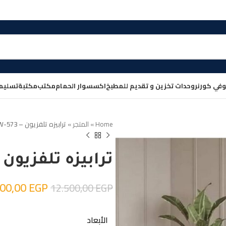
في كورنر
وحدات تخزين و تقديم للمطبخ
اكسسوار الحمام
مكتب
مكتبة
تسليم
Home
»
المتجر
»
ترابيزه تلفزيون – W-573
ترابيزه تلفزيون – 573
000,00
EGP
12.500,00
EGP
الأبعاد