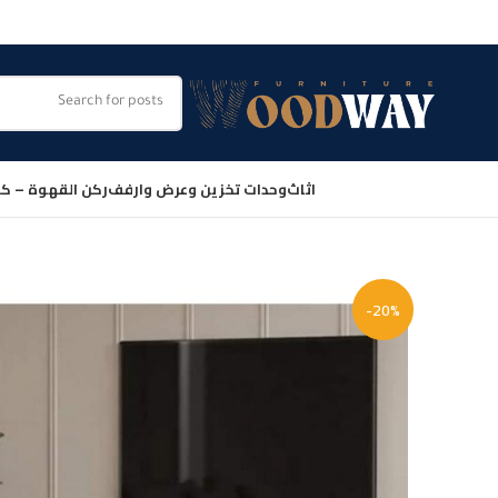
اثاث
وحدات تخزين وعرض وارفف
ركن القهوة – كو
-20%