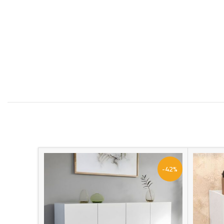
-30%
-42%