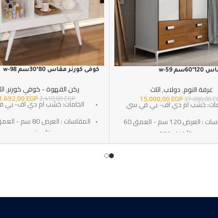
كوفى كورنر مقاس 80*30سم w-98
6سم w-59
ركن القهوة - كوفي كورنر
,
اث
غرفة النوم
,
دولاب
,
اثاث
1.692,00
EGP
15.000,00
EGP
2.418,00
EGP
27.000,00
E
الخامات: خشب ام دي اف- بي 
مات: خشب ام دي اف- بي في سي
المقاسات : العرض 120 سم - العمق 60
- الأرتفاع 85 سم
سم - الأرتفاع 220 سم
التوصيل: خلال 10-15 أيام عمل
لتوصيل: خلال 10-15 أيام عمل
SKU:w-98
SKU:w-59
الضمان : 3 سنوات ضد عيوب الصناعه
سنوات ضد عيوب الصناعه