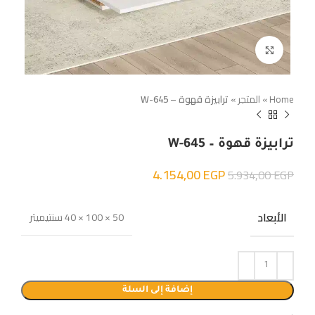
Click to enlarge
Home
»
المتجر
»
ترابيزة قهوة – W-645
ترابيزة قهوة – W-645
4.154,00
EGP
5.934,00
EGP
الأبعاد
50 × 100 × 40 سنتيميتر
إضافة إلى السلة