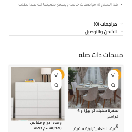
هذا المنتج له مواصفات خاصة ويصنع خصيصًا لك عند الطلب
مراجعات (0)
الشحن والتوصيل
منتجات ذات صلة
-42%
-30%
-25%
سفرة سليك ترابيزة و 6
كراسي
وحده ادراج مقاس
غرف الطعام
,
ترابيزة سفرة
,
120*40سم w-93
100