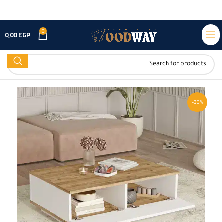
0
0,00
EGP
-30%