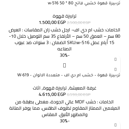
ترابيزة قهوة خشبي فاتح 80 * 50 w-516
ترابيزة قهوة
1.500,00
EGP
2.500,00
EGP
الخامات: خشب ام دي اف- ارجل خشب زان المقاسات : العرض
80 سم – العمق 50 سم – الأرتفاع 35 سم التوصيل: خلال 10-
15 أيام عمل SKU:w-516 الضمان : 3 سنوات ضد عيوب
الصناعه
-30%
ترابيزة قهوة – خشب ام دي اف – متعددة الالوان – W-619
غرفة المعيشة
,
ترابيزة قهوة
,
اثاث
4.615,00
EGP
6.593,00
EGP
الخامات : خشب MDF عالي الجودة، مغطى بطبقة من
الميلامين الممتاز المقاوم لظروف الطقس، مما يوفر المتانة
والمظهر الأنيق. المقاس
-30%