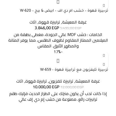
ترابيزة قهوة – خشب ام دي اف – ابيض & بيج – W-620
غرفة المعيشة
,
ترابيزة قهوة
,
اثاث
3.846,00
EGP
5.495,00
EGP
الخامات : خشب MDF عالي الجودة، مغطى بطبقة من
الميلامين الممتاز المقاوم لظروف الطقس، مما يوفر المتانة
والمظهر الأنيق. المقاس
-17%
ترابيزة تليفزيون مع ترابيزة قهوة – W-659
غرفة المعيشة
,
ترابيزة تلفزيون
,
ترابيزة قهوة
,
اثاث
10.000,00
EGP
12.000,00
EGP
إذا كانت تحب أن يكون منزلك على الطراز الحديث فإليك طقم
ترابيزات رائع، مصنوعة من خشب إم دي إف عالي