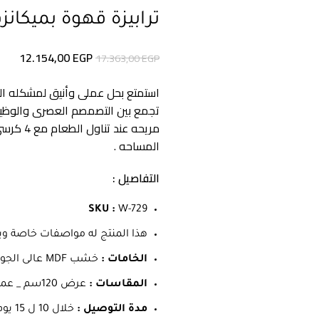
ترابيزة قهوة بميكانزم س
12.154,00
EGP
17.363,00
EGP
استمتع بحل عملى وأنيق لمشكله الم
تجمع بين التصمصم العصرى والوظيفه
مريحه عن
المساحه .
التفاصيل :
SKU :
W-729
هذا المنتج له مواصفات خاصة و
الخامات :
خشب MDF عالى الجوده _ طبقه ميلامين _ مقاومه للصدأ والخدوش والرطوبه
المقاسات :
عرض 120سم _ عمق 60 سم _ ارتفاع 75سم .
مدة التوصيل :
خلال 10 ل 15 يوم عمل .