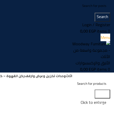
Search
Login / Register
0,00
EGP
items
0
Menu
0,00
EGP
items
0
اثاث
وحدات تخزين وعرض وارفف
ركن القهوة – كو
Search
Click to enlarge
-30%