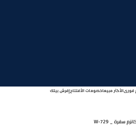
 فورى
الأكثر مبيعا
خصومات الأفتتاح
إفرش بيتك
زم سفرة _ W-729