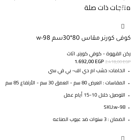
منتجات ذات صلة
-30%
-42%
-30%
-30%
-30%
-30%
-55%
-30%
كوفى كورنر مقاس 80*30سم w-98
ركن القهوة - كوفي كورنر
,
اثاث
1.692,00
EGP
2.418,00
EGP
الخامات: خشب ام دي اف- بي في سي
المقاسات : العرض 80 سم - العمق 30 سم - الأرتفاع 85 سم
التوصيل: خلال 10-15 أيام عمل
SKU:w-98
الضمان : 3 سنوات ضد عيوب الصناعه