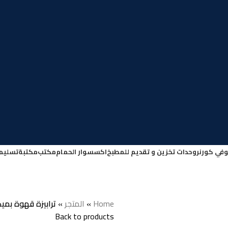
في كورنر
وحدات تخزين و تقديم للمطبخ
اكسسوار الحمام
مكتب
مكتبة
تسليم
Home
»
المتجر
»
ترابيزة قهوة بميكان
Back to products