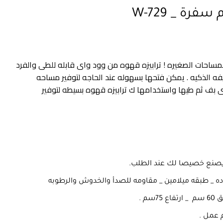
فرة _ W-729
ساحات الصغيره ! ترابيزه قهوه من وود واى قابله للطى والفرد
 الذكيه . يمكن فتحها بسهوله عند الحاجه لتوفير مساحه
د تناول الطعام مع 4 كرسى بف ثم طيها واستخدامها ك ترابيزه قهوه بسيطه لتوفير
يصنع خصيصا لك عند الطلب.