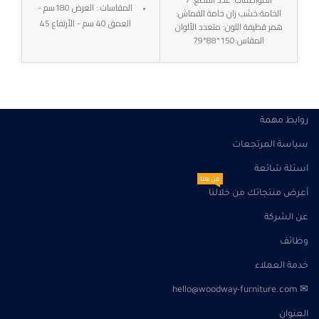
المقاسات : العرض 180سم -
الخامة:خشب زان خامة القماش:
العمق 40 سم - الأرتفاع 45
همر قطيفة اللون: متعدد الألوان
سم
المقاس:150*88*79
التوصيل: خلال 10-15 أيام عمل
SKU:w-96
الضمان : 3 سنوات ضد عيوب
الصناعه
روابط مهمة
سياسة المرتجعات
اسئلة شائعة
من هنا
أعرض منتجاتك من خلالنا
عن الشركة
وظائف
خدمة العملاء
✉ hello@woodway-furniture.com
العنوان