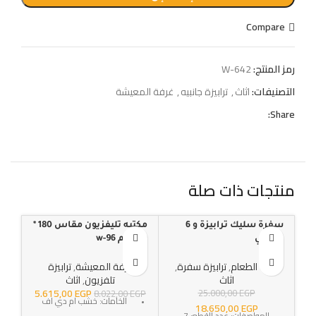
Compare
رمز المنتج:
W-642
التصنيفات:
اثاث
,
ترابيزة جانبيه
,
غرفة المعيشة
Share:
منتجات ذات صلة
سفرة سليك ترابيزة و 6
مكتبه تليفزيون مقاس 180 *
كوف
-30%
-30%
-25%
كراسي
40 سم w-96
80*30سم w-98
غرف الطعام
,
ترابيزة سفرة
,
غرفة المعيشة
,
ترابيزة
رك
اثاث
تلفزيون
,
اثاث
5.615,00
EGP
25.000,00
EGP
GP
8.022,00
EGP
الخامات: خشب ام دي اف
18.650,00
EGP
المواصفات: عدد القطع: 7