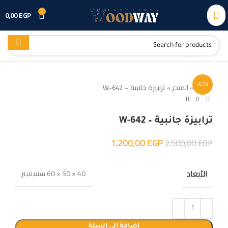
0
0,00
EGP
Click to enlarge
-52%
Home
»
المتجر
»
ترابيزة جانبية – W-642
ترابيزة جانبية – W-642
1.200,00
EGP
2.500,00
EGP
الأبعاد
40 × 50 × 60 سنتيميتر
إضافة إلى السلة