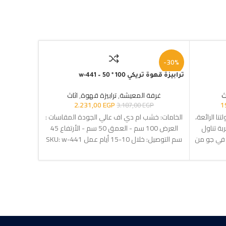
-30%
-30%
ترابيزة قهوة تريكي 100 * 50 – w-441
مكتب خشب زان غام
ث
غرفة المعيشة
,
ترابيزة قهوة
,
اثاث
أثا
2.231,00
EGP
1
GP
3.187,00
EGP
ا الرائعة،
الخامات: خشب ام دي اف عالي الجودة المقاسات :
الخامات: 
بة تناول
العرض 100 سم - العمق 50 سم - الأرتفاع 45
ء في جو من
سم التوصيل: خلال 10-15 أيام عمل SKU:
w-441
مواصفات: عدد القطع: 7 الخامة:خشب
الضمان : 3 سنوات ضد عيوب الصناعه
مقاس: