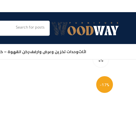
اثاث
وحدات تخزين وعرض وارفف
ركن القهوة – كو
Click to enlarge
-17%