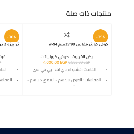
منتجات ذات صلة
-30%
-39%
كوفى كورنر مقاس 90*35سم w-94
ترابيزه 2 درج مقاس 80سم w-330
ركن القهوة - كوفي كورنر
,
اثاث
غرف
4.000,00
EGP
P
6.593,00
EGP
الخامات: خشب ام دي اف- بي في سي
الخا
المقاسات : العرض 90 سم - العمق 35 سم -
الأرتفاع 90 سم
التوصيل: خلال 10-15 أيام عمل
ا
SKU:w-94
الضمان : 3 سنوات ضد عيوب الصناعه
الضمان : 3 