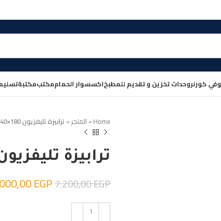
في كورنر
وحدات تخزين و تقديم للمطبخ
اكسسوار الحمام
مكتب
مكتبة
تسليم
Home
»
المتجر
»
ترابيزة تليفزيون 180×40سم
ترابيزة تليفزيون 180×40س
.000,00
EGP
7.200,00
EGP