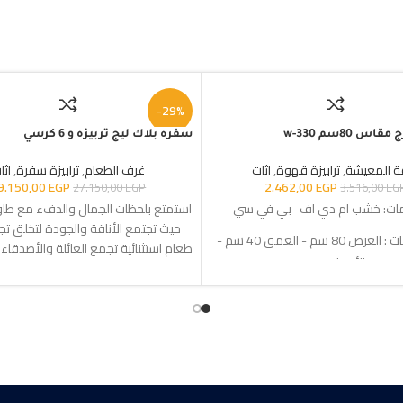
-29%
سفره بلاك ليج تربيزه و 6 كرسي
ة المعيشة
,
ترابيزة قهوة
,
اثاث
غرف الطعام
,
ترابيزة سفرة
,
اثا
9.150,00
EGP
2.462,00
EGP
27.150,00
EGP
3.516,00
EG
مات: خشب ام دي اف- بي في سي
استمتع بلحظات الجمال والدفء مع طاولتن
حيث تجتمع الأناقة والجودة لتخلق تجر
المقاسات : العرض 80 سم - العمق 40 سم -
طعام استثنائية تجمع العائلة والأصدقا
الأرتفاع 85 سم
السعادة ال
زان خامة القماش: همر قطيفة ال
لتوصيل: خلال 10-15 أيام عمل
155*88*85
SKU:w-330
سنوات ضد عيوب الصناعه