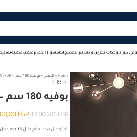
في كورنر
وحدات تخزين و تقديم للمطبخ
اكسسوار الحمام
مكتب
مكتبة
تسليم
Home
»
المتجر
»
بوفيه 180 سم – W-708
بوفيه 180 سم – W-708
200,00
EGP
12.000,00
EGP
يتم توصيل هذا المنتج خلال
15 يوم عمل