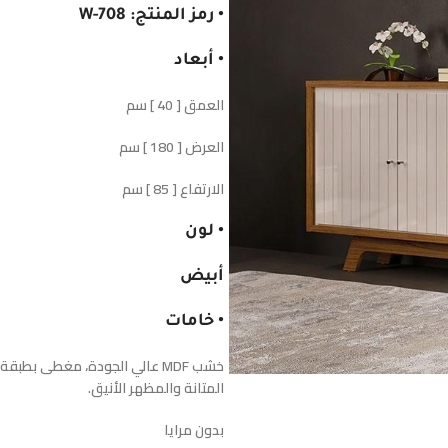
• رمز المنتج: W-708
• أبعاد
العمق [ 40 ] سم
العرض [ 180 ] سم
الارتفاع [ 85 ] سم
• لون
أبيض
• خامات
خشب MDF عالي الجودة، مغطى ب
المتانة والمظهر الأنيق.
بدون مرايا