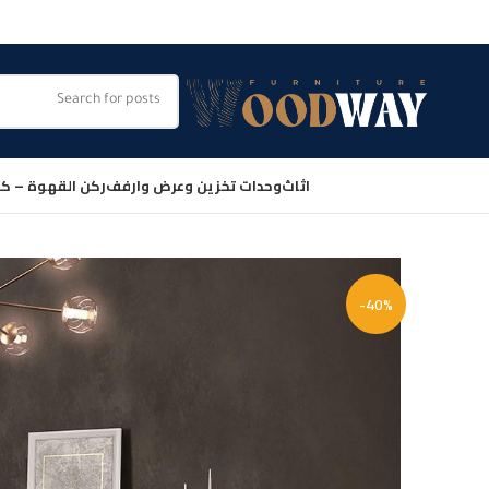
اثاث
وحدات تخزين وعرض وارفف
ركن القهوة – كو
-40%