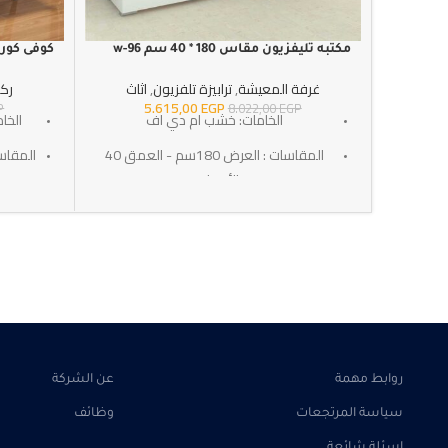
مكتبه تليفزيون مقاس 180 * 40 سم w-96
كوفى كورنر مقا
غرفة المعيشة
,
ترابيزة تلفزيون
,
اثاث
رك
5.615,00
EGP
P
8.022,00
EGP
الخامات: خشب ام دي اف
الخا
المقاسات : العرض 180سم - العمق 40
سم - الأرتفاع 45 سم
التوصيل: خلال 10-15 أيام عمل
ا
SKU:w-96
الضمان : 3 سنوات ضد عيوب الصناعه
الضمان : 3 
روابط مهمة
عن الشركة
سياسة المرتجعات
وظائف
اسئلة شائعة