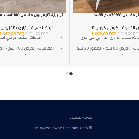
س 80*30سم w-98
ترابيزة تليفزيون مقاس 180*48 سم w-145
ن القهوة - كوفي كورنر
,
اثاث
غرفة المعيشة
,
ترابيزة تلفزيون
,
6.462,00
EGP
1.692,00
EGP
9.231,00
EGP
2.418,00
EG
مات: خشب ام دي اف- بي في سي
الخامات: خشب ام دي اف
المقاسات : العرض 80 سم - العمق 30 سم
- الأرتفاع 85 سم
سم - الأرتفاع 48 سم
لتوصيل: خلال 10-15 أيام عمل
التوصيل: خلال 10-15 أيام عمل
SKU:w-145
SKU:w-98
سنوات ضد عيوب الصناعه
الضمان : 3 سنوات ضد عيوب الصناعه
خدمة العملاء
✉ hello@woodway-furniture.com