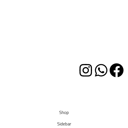
عن الشركة
وظائف
خدمة العملاء
✉ hello@woodway-furniture.com
العنوان
نزله دائرى مسطرد
طرق الدفع
Ⓒ 2024 all rights reserved
Shop
Sidebar