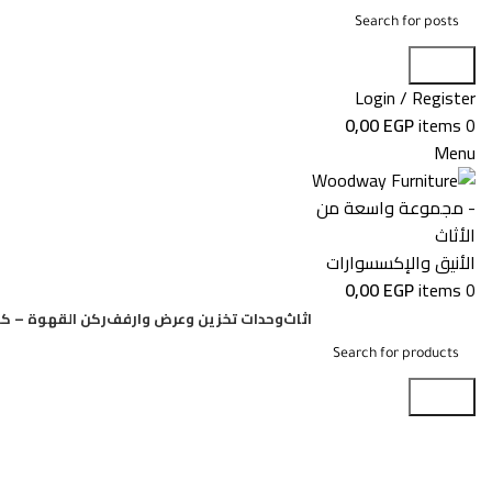
Search
Login / Register
0,00
EGP
items
0
Menu
0,00
EGP
items
0
اثاث
وحدات تخزين وعرض وارفف
ركن القهوة – كو
Search
المدونة
Home
»
المدونة
»
تصاميم سفرة مدورة مودرن لغرف الطعام المود