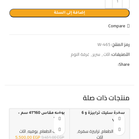
إضافة إلى السلة
Compare
رمز المنتج:
W-465
التصنيفات:
اثاث
,
سرير
,
غرفة النوم
Share:
منتجات ذات صلة
سفرة سليك ترابيزة و 6
بوفيه مقاس 160*41 سم –
كمود 
-30%
-42%
-25%
كراسي
W-100
غرف الطعام
,
ترابيزة سفرة
,
غرف الطعام
,
بوفيه
,
اثاث
GP
اثاث
EGP
5.500,00
9.451,00
EGP