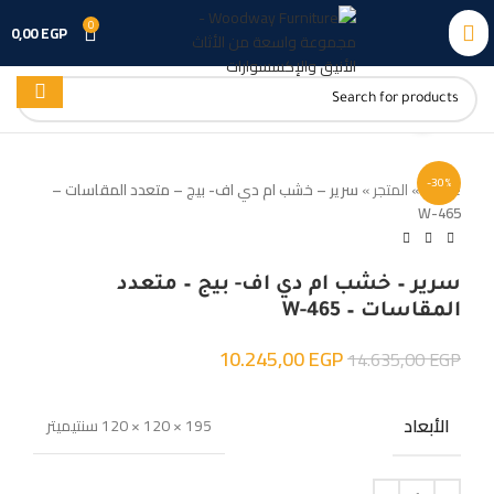
0
0,00
EGP
Click to enlarge
-30%
Home
»
المتجر
»
سرير – خشب ام دي اف- بيج – متعدد المقاسات –
W-465
سرير – خشب ام دي اف- بيج – متعدد
المقاسات – W-465
10.245,00
EGP
14.635,00
EGP
الأبعاد
195 × 120 × 120 سنتيميتر