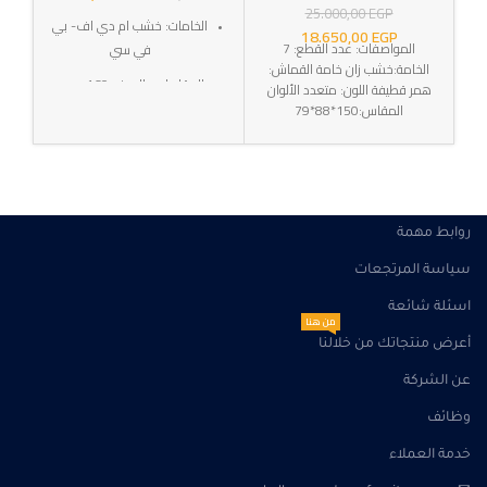
25.000,00
EGP
الخامات: خشب ام دي اف- بي
18.650,00
EGP
المواصفات: عدد القطع: 7
في سي
الخامة:خشب زان خامة القماش:
المقاسات : العرض 160 سم -
همر قطيفة اللون: متعدد الألوان
العمق 41 سم - الأرتفاع 85
المقاس:150*88*79
سم
التوصيل: خلال 10-15 أيام عمل
SKU:w-100
الضمان : 3 سنوات ضد عيوب
روابط مهمة
الصناعه
سياسة المرتجعات
اسئلة شائعة
من هنا
أعرض منتجاتك من خلالنا
عن الشركة
وظائف
خدمة العملاء