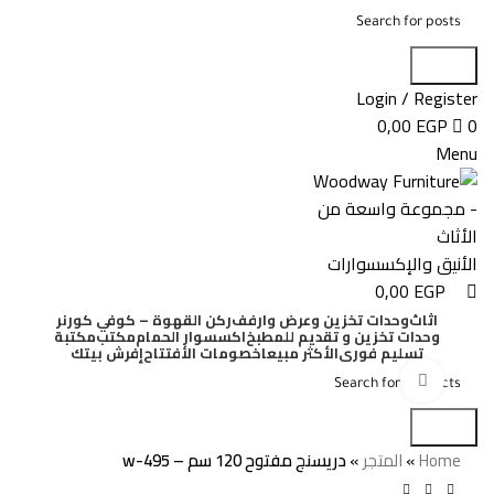
0
0
Search
Login / Register
0,00
EGP
0
Menu
0,00
EGP
اثاث
وحدات تخزين وعرض وارفف
ركن القهوة – كوفي كورنر
وحدات تخزين و تقديم للمطبخ
اكسسوار الحمام
مكتب
مكتبة
تسليم فورى
الأكثر مبيعا
خصومات الأفتتاح
إفرش بيتك
Click to enlarge
Search
-45%
Home
»
المتجر
»
دريسنج مفتوح 120 سم – w-495