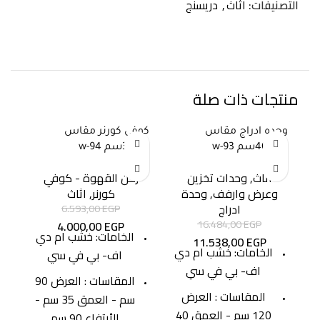
التصنيفات:
اثاث
,
دريسنج
منتجات ذات صلة
وحده ادراج مقاس
كوفى كورنر مقاس
30%
-39%
-30%
120*40سم w-93
90*35سم w-94
اثاث
,
وحدات تخزين
ركن القهوة - كوفي
وعرض وارفف
,
وحدة
كورنر
,
اثاث
ادراج
EGP
6.593,00
16.484,00
EGP
4.000,00
EGP
الخامات: خشب ام دي
11.538,00
EGP
الخامات: خشب ام دي
اف- بي في سي
ترا
اف- بي في سي
المقاسات : العرض 90
180*48 سم 
المقاسات : العرض
سم - العمق 35 سم -
غ
120 سم - العمق 40
الأرتفاع 90 سم