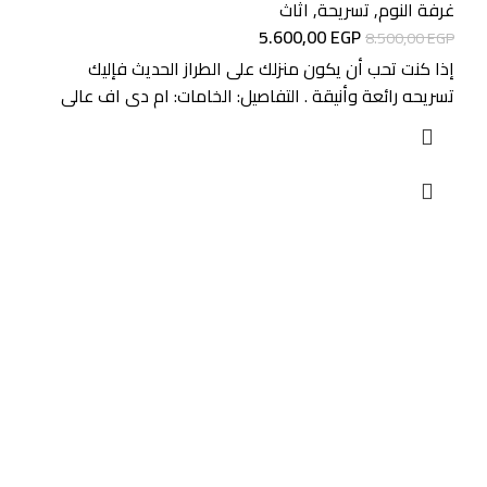
غرفة النوم
,
تسريحة
,
اثاث
5.600,00
EGP
8.500,00
EGP
إذا كنت تحب أن يكون منزلك على الطراز الحديث فإليك
تسريحه رائعة وأنيقة . التفاصيل: الخامات: ام دى اف عالى
روابط مهمة
سياسة المرتجعات
اسئلة شائعة
من هنا
أعرض منتجاتك من خلالنا
عن الشركة
وظائف