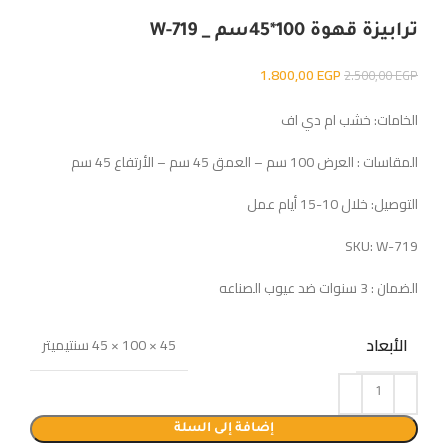
ترابيزة قهوة 100*45سم _ W-719
1.800,00
EGP
2.500,00
EGP
الخامات: خشب ام دي اف
المقاسات : العرض 100 سم – العمق 45 سم – الأرتفاع 45 سم
التوصيل: خلال 10-15 أيام عمل
SKU: W-719
الضمان : 3 سنوات ضد عيوب الصناعه
الأبعاد
45 × 100 × 45 سنتيميتر
إضافة إلى السلة