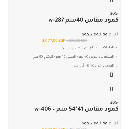
-30%
كمود مقاس 40سم w-287
اثاث
,
غرفة النوم
,
كمود
3.077,00
EGP
4.396,00
EGP
الخامات: خشب ام دي اف- بي في سي
المقاسات : العرض 40 سم - العمق 40 سم - الأرتفاع 60 سم
التوصيل: خلال 10-15 أيام عمل
SKU:w-287
الضمان : 3 سنوات ضد عيوب الصناعه
-30%
كمود مقاس 41*54 سم – w-406
اثاث
,
غرفة النوم
,
كمود