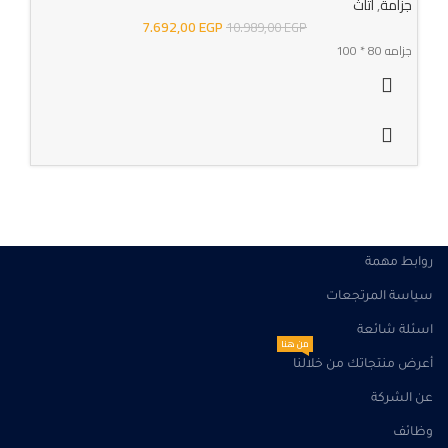
جزامة
,
اثاث
7.692,00
EGP
10.989,00
EGP
جزامه 80 * 100
روابط مهمة
سياسة المرتجعات
اسئلة شائعة
من هنا
أعرض منتجاتك من خلالنا
عن الشركة
وظائف