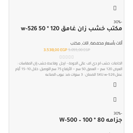
-30%
مكتب خشب زان غامق 120 * 50 w-526
أثاث بأسعار مخفضة
,
اثاث
,
مكتب
3.538,00
EGP
5.055,00
EGP
الخامات: خشب ام دي اف عالي الجودة - ارجل وقاعدة خشب زان المقاسات :
العرض 120 سم – العمق 50 سم – الأرتفاع 75 سم التوصيل: خلال 10-15 أيام
عمل SKU:w-526 الضمان : 3 سنوات ضد عيوب الصناعه
-30%
جزامه 80 * 100 – W-500