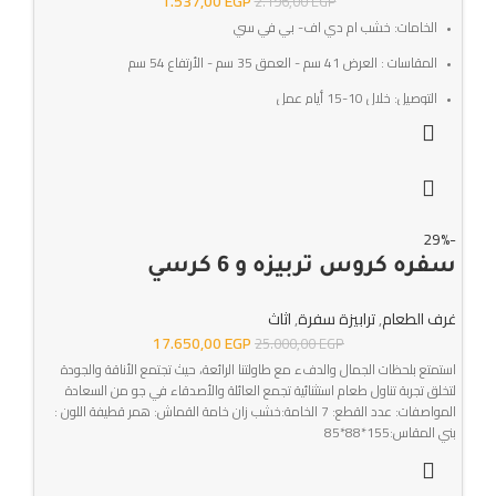
1.537,00
EGP
2.196,00
EGP
الخامات: خشب ام دي اف- بي في سي
المقاسات : العرض 41 سم - العمق 35 سم - الأرتفاع 54 سم
التوصيل: خلال 10-15 أيام عمل
SKU:w-406
الضمان : 3 سنوات ضد عيوب الصناعه
-29%
سفره كروس تربيزه و 6 كرسي
غرف الطعام
,
ترابيزة سفرة
,
اثاث
17.650,00
EGP
25.000,00
EGP
استمتع بلحظات الجمال والدفء مع طاولتنا الرائعة، حيث تجتمع الأناقة والجودة
لتخلق تجربة تناول طعام استثنائية تجمع العائلة والأصدقاء في جو من السعادة
المواصفات: عدد القطع: 7 الخامة:خشب زان خامة القماش: همر قطيفة اللون :
بني المقاس:155*88*85