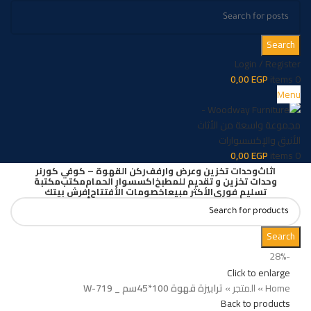
Search
Login / Register
0,00
EGP
items
0
Menu
0,00
EGP
items
0
اثاث
وحدات تخزين وعرض وارفف
ركن القهوة – كوفي كورنر
وحدات تخزين و تقديم للمطبخ
اكسسوار الحمام
مكتب
مكتبة
تسليم فورى
الأكثر مبيعا
خصومات الأفتتاح
إفرش بيتك
Search
-28%
Click to enlarge
Home
»
المتجر
»
ترابيزة قهوة 100*45سم _ W-719
Back to products