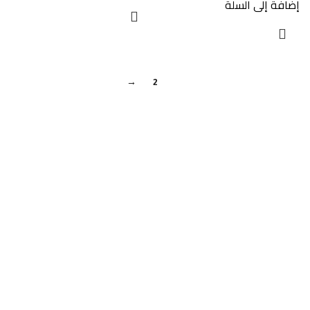
إضافة إلى السلة
1
→
2
روابط مهمة
سياسة المرتجعات
اسئلة شائعة
من هنا
أعرض منتجاتك من خلالنا
عن الشركة
وظائف
خدمة العملاء
✉ hello@woodway-furniture.com