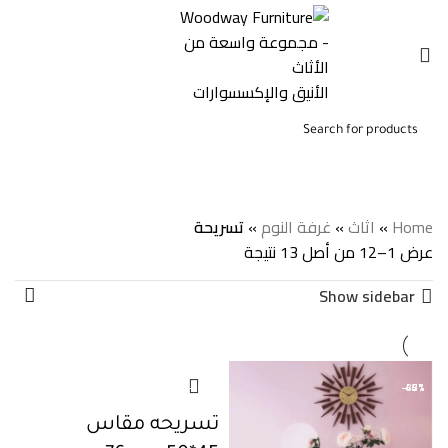
0
0,00
EGP
تسريحة
Home
»
اثاث
»
غرفة النوم
»
تسريحة
عرض 1–12 من أصل 13 نتيجة
Show sidebar
-43%
-47%
-32%
-45%
-46%
-41%
-45%
-44%
-43%
-43%
-45%
-34%
تسريحه مقاس