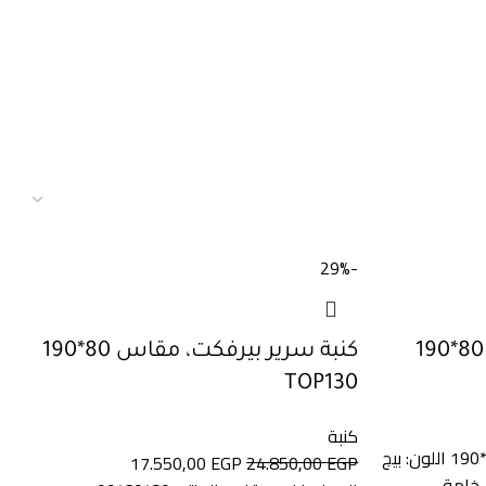
-29%
كنبة سرير بيرفكت، مقاس 80*190
TOP130
كنبة
المواصفات: مقاس المنتج: 80*65*190 اللون: بيج
17.550,00
EGP
24.850,00
EGP
 خامة