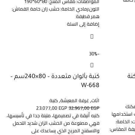
المواصفات: مقاس المنتج: 80*60*190
اللون:رمادي الخامة: خشب زان خامة القماش:
همر قطيفة
إضافة إلى السلة
-30%
نة
كنبة بألوان متعددة – 80×240سم –
W-668
اثاث
,
غرفة المعيشة
,
كنبة
مكنك
23.077,00
EGP
32.967,00
EGP
 استخدامها
كنبه أنيقة في تصميمها، متينة جدا في تأسيسها،
: الخامة:
فهي مصنوعة من الخشب الزان شديد التحمل
فة المقاس:
والاسفنج المريح الذي يساعدك على