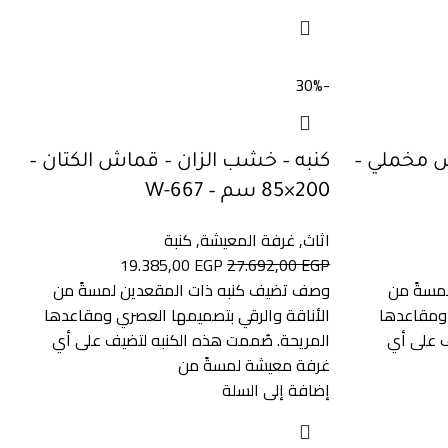
-30%
ش مخملي –
كنبه – خشب الزان – قماش الكتان –
200×85 سم – W-667
اثاث
,
غرفة المعيشة
,
كنبة
19.385,00
EGP
27.692,00
EGP
مسةً من
وصف تضيف كنبه ذات المقعدين لمسةً من
 ومقاعدها
الأناقة والرقي بتصميمها العصري ومقاعدها
ف على أي
المريحة. صُممت هذه الكنبه لتضيف على أي
غرفة معيشة لمسةً من
إضافة إلى السلة