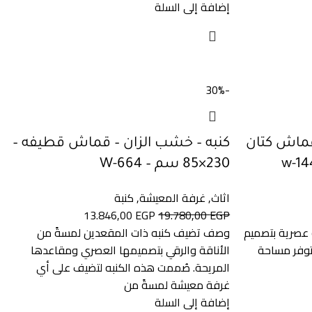
إضافة إلى السلة
-30%
قماش كتان
كنبه – خشب الزان – قماش قطيفه –
230×85 سم – W-664
اثاث
,
غرفة المعيشة
,
كنبة
13.846,00
EGP
19.780,00
EGP
وصف كنبة عصرية بتصميم
وصف تضيف كنبه ذات المقعدين لمسةً من
توفر مساحة
الأناقة والرقي بتصميمها العصري ومقاعدها
المريحة. صُممت هذه الكنبه لتضيف على أي
غرفة معيشة لمسةً من
إضافة إلى السلة