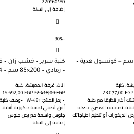
80*60*220
إضافة إلى السلة
-30%
كنبة 180×80سم + كونسول هدية –
كنبة سرير – خشب زان – 
– رمادي – 200×85 سم – w-144
يشة
,
كنبة
اثاث
,
غرفة المعيشة
,
كنبة
15.692,00
EGP
22.418,00
EGP
23.077,00
EGP
ك أكثر تنظيمًا مع كنبة
• رمز المنتج: W-481 •
نيقة. تصميمه العصري يجعله
أنيق تُضفي لمسة ديكورية أنيقة. 
 الديكورات أو تنظيم احتياجاتك
جلوس واسعة مع ركن جلوس
إضافة إلى السلة