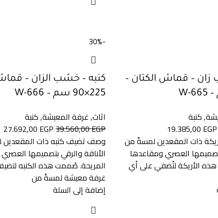
-30%
 زان – قماش الكتان –
كنبه – خشب الزان – قما
225×90 سم – W-666
يشة
,
كنبة
اثاث
,
غرفة المعيشة
,
كنبة
27.692,00
EGP
39.560,00
EGP
19.385,00
EGP
يكة ذات المقعدين لمسةً من
وصف تضيف كنبه ذات المقعدين ل
بتصميمها العصري ومقاعدها
الأناقة والرقي بتصميمها العصري
هذه الأريكة لتُضفي على أي
المريحة. صُممت هذه الكنبه لتضي
غرفة معيشة لمسةً من
إضافة إلى السلة