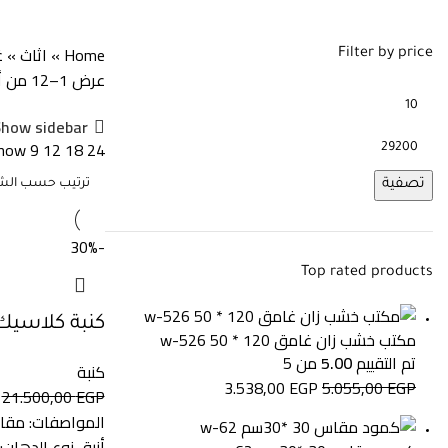
كنبة
Home
»
اثاث
»
غ
Filter by price
عرض 1–12 من أصل 41 نتيجة
Show sidebar
how
9
12
18
24
تصفية
-30%
Top rated products
كنبة كلاسيك، م
مكتب خشب زان غامق 120 * 50 w-526
تم التقييم
5.00
من 5
كنبة
3.538,00
EGP
5.055,00
EGP
21.500,00
EGP
أزرق نوع الدهان: