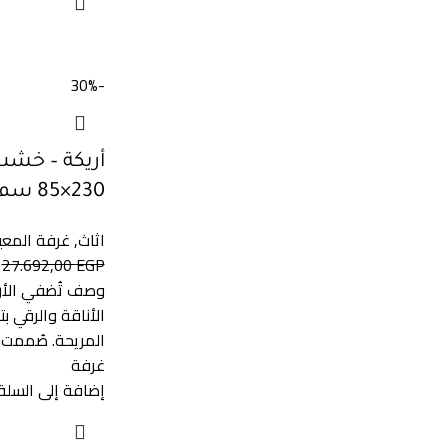
-30%
أريكة – خشب
230×85 سم – W-665
اثاث
,
غرفة المع
27.692,00
EGP
وصف تُضفي الأر
الأناقة والرقي 
المريحة. صُممت 
غرفة
إضافة إلى السلة