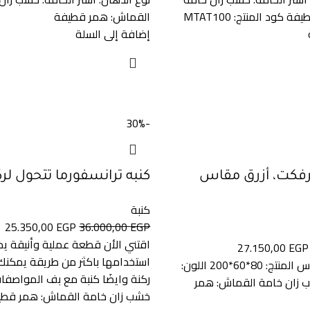
كود المنتج: MTAT100
القماش: همر قطيفة
إضافة إلى السلة
-30%
يرفكت، أزرق مقاس
كنبه ترانسفورما تتحول لرك
كنبة
25.350,00
EGP
36.000,00
EGP
اقتني الأن قطعة عملية وأنيقة ي
27.150,00
EGP
استخدامها باكثر من طريقة يمكنك
المواصفات: مقاس المنتج: 80*60*200 اللون:
ركنة وايضَا كنبة مع بف المواصفات
ب زان خامة القماش: همر
خشب زان خامة القماش: همر قطي