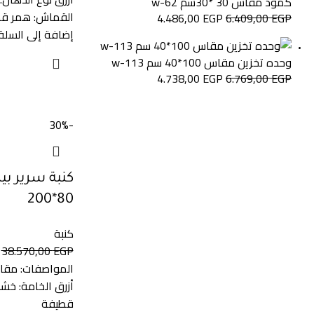
كمود مقاس 30 *30سم w-62
القماش: همر قطيفة 
4.486,00
EGP
6.409,00
EGP
إضافة إلى السلة
وحده تخزين مقاس 100*40 سم w-113
4.738,00
EGP
6.769,00
EGP
-30%
كنبة سرير ب
80*200
كنبة
38.570,00
EGP
أزرق الخامة: خش
قطيفة