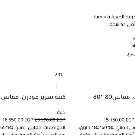
رفة المعيشة
»
كنبة
S
-29%
قاس180*80
كنبة سرير مودرن، مقاس 80*190
كنبة
16.650,00
EGP
23.570,00
EGP
15.150,00
EGP
المواصفات: مقاس المنتج: 80*60*180 اللون:
 أستر الخامة: خشب زان خامة
نوع الدهان: أستر الخامة: خشب زان