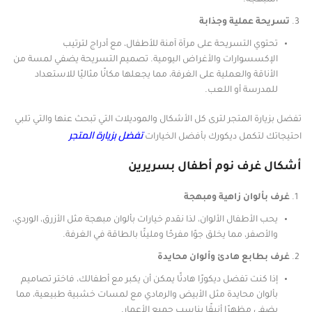
المبهجة.
تسريحة عملية وجذابة
تحتوي التسريحة على مرآة آمنة للأطفال، مع أدراج لترتيب
الإكسسوارات والأغراض اليومية. تصميم التسريحة يضفي لمسة من
الأناقة والعملية على الغرفة، مما يجعلها مكانًا مثاليًا للاستعداد
للمدرسة أو اللعب.
تفضل بزيارة المتجر لترى كل الأشكال والموديلات التي تبحث عنها والتي تلبي
تفضل بزيارة المتجر
احتيجاتك لتكمل ديكورك بأفضل الخيارات
أشكال غرف نوم أطفال بسريرين
غرف بألوان زاهية ومبهجة
يحب الأطفال الألوان، لذا نقدم خيارات بألوان مبهجة مثل الأزرق، الوردي،
والأصفر، مما يخلق جوًا مفرحًا ومليئًا بالطاقة في الغرفة.
غرف بطابع هادئ وألوان محايدة
إذا كنت تفضل ديكورًا هادئًا يمكن أن يكبر مع أطفالك، فاختر تصاميم
بألوان محايدة مثل الأبيض والرمادي مع لمسات خشبية طبيعية، مما
يضفي مظهرًا أنيقًا يناسب جميع الأعمار.